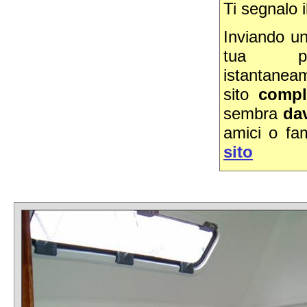
Ti segnalo i
Inviando u
tua pos
istantanea
sito
compl
sembra
dav
amici o fam
sito